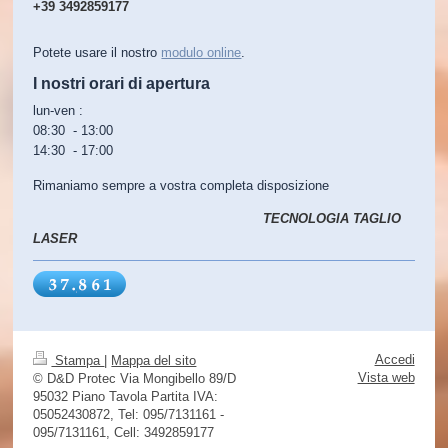
+39 3492859177
Potete usare il nostro
modulo online
.
I nostri orari di apertura
lun-ven :
08:30 - 13:00
14:30 - 17:00
Rimaniamo sempre a vostra completa disposizione
TECNOLOGIA TAGLIO
LASER
Accedi
Stampa
|
Mappa del sito
Vista web
© D&D Protec Via Mongibello 89/D
95032 Piano Tavola Partita IVA:
05052430872, Tel: 095/7131161 -
095/7131161, Cell: 3492859177