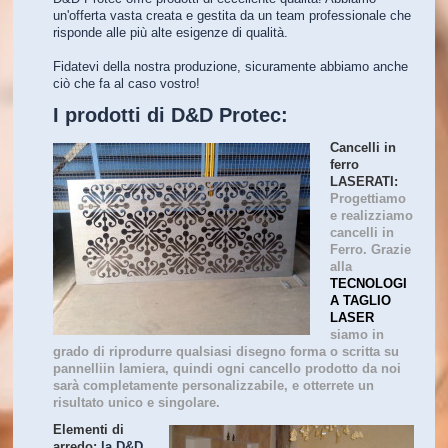
un'offerta vasta creata e gestita da un team professionale che
risponde alle più alte esigenze di qualità.
Fidatevi della nostra produzione, sicuramente abbiamo anche
ciò che fa al caso vostro!
I prodotti di D&D Protec:
Cancelli in
ferro
LASERATI:
Progettiamo
e realizziamo
cancelli in
Ferro. Grazie
alla
TECNOLOGI
A TAGLIO
LASER
siamo in
grado di riprodurre qualsiasi disegno forma o scritta su
pannelliin lamiera, quindi ogni cancello prodotto da noi
sarà completamente personalizzabile, e otterrete un
risultato unico e singolare.
Elementi di
arredo:
la D&D