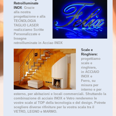
Retroilluminate
INOX
:
Grazie
alla nostra
progettazione e alla
TECNOLOGIA
TAGLIO LASER
realizziamo Scritte
Personalizzate e
Insegne
retroilluminate in Acciao INOX
Scale e
Ringhiere:
progettiamo
scale e
ringhiere,
in ACCIAIO
INOX e
Ferro, su
misura per
interno e per
esterno, per abitazioni e locali commerciali. Sfruttando la
combinazione di acciaio INOX e Vetro renderemo le
vostre scale al TOP della tecnologia e del design. Potrete
scegliere diverse rifiniture per la vostra scala tra il
VETRO, LEGNO e MARMO.